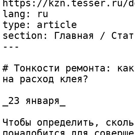
https://kzn.tesser.ru/d
lang: ru

type: article

section: Главная / Стать
---

# Тонкости ремонта: как
на расход клея?

_23 января_

Чтобы определить, сколь
понадобится для соверше