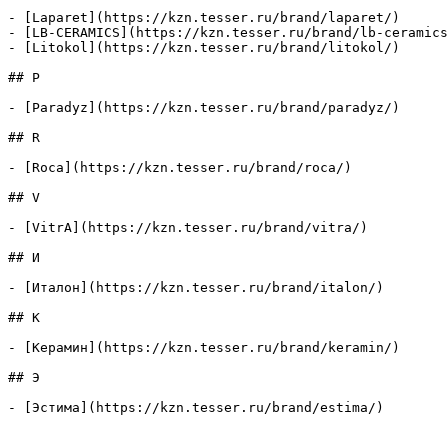
- [Laparet](https://kzn.tesser.ru/brand/laparet/)

- [LB-CERAMICS](https://kzn.tesser.ru/brand/lb-ceramics
- [Litokol](https://kzn.tesser.ru/brand/litokol/)

## P

- [Paradyz](https://kzn.tesser.ru/brand/paradyz/)

## R

- [Roca](https://kzn.tesser.ru/brand/roca/)

## V

- [VitrA](https://kzn.tesser.ru/brand/vitra/)

## И

- [Италон](https://kzn.tesser.ru/brand/italon/)

## К

- [Керамин](https://kzn.tesser.ru/brand/keramin/)

## Э

- [Эстима](https://kzn.tesser.ru/brand/estima/)
