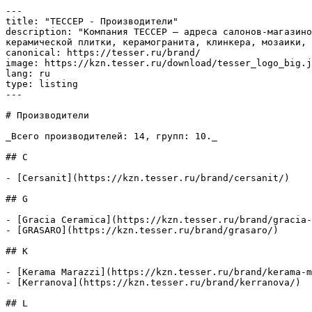
---

title: "ТЕССЕР - Производители"

description: "Компания ТЕССЕР – адреса салонов-магазино
керамической плитки, керамогранита, клинкера, мозаики, 
canonical: https://tesser.ru/brand/

image: https://kzn.tesser.ru/download/tesser_logo_big.j
lang: ru

type: listing

---

# Производители

_Всего производителей: 14, групп: 10._

## C

- [Cersanit](https://kzn.tesser.ru/brand/cersanit/)

## G

- [Gracia Ceramica](https://kzn.tesser.ru/brand/gracia-
- [GRASARO](https://kzn.tesser.ru/brand/grasaro/)

## K

- [Kerama Marazzi](https://kzn.tesser.ru/brand/kerama-m
- [Kerranova](https://kzn.tesser.ru/brand/kerranova/)

## L
