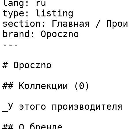
lang: ru

type: listing

section: Главная / Прои
brand: Opoczno

---

# Opoczno

## Коллекции (0)

_У этого производителя 
## О бренде
