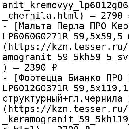
anit_kremovyy_lp6012g06
_chernila.html) — 2790 ₽
- [Мальта Перла ПРО Кер
LP6060G0271R 59,5х59,5 
(https://kzn.tesser.ru/
amogranit_59_5kh59_5_sv
) — 2390 ₽

- [Фортецца Бианко ПРО 
LP6012G0371R 59,5х119,1
структурный+гл.чернила 
(https://kzn.tesser.ru/
_keramogranit_59_5kh119