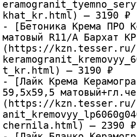
eramogranit_tyemno_sery
khat_kr.html) — 3190 ₽

- [Бетоника Крема ПРО К
матовый R11/A Бархат КР
(https://kzn.tesser.ru/
keramogranit_kremovyy_6
t_kr.html) — 3190 ₽

- [Лайк Крема Керамогра
59,5х59,5 матовый+гл.че
(https://kzn.tesser.ru/
anit_kremovyy_lp6060g04
chernila.html) — 2390 ₽

- [Лайк Бланко Керамогр