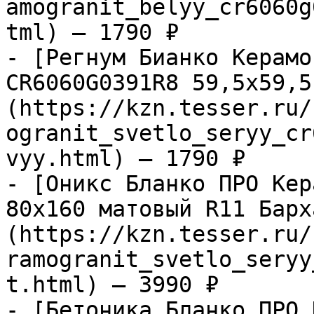
amogranit_belyy_cr6060g
tml) — 1790 ₽

- [Регнум Бианко Керамо
CR6060G0391R8 59,5х59,5
(https://kzn.tesser.ru/
ogranit_svetlo_seryy_cr
vyy.html) — 1790 ₽

- [Оникс Бланко ПРО Кер
80х160 матовый R11 Барх
(https://kzn.tesser.ru/
ramogranit_svetlo_seryy
t.html) — 3990 ₽

- [Бетоника Бланко ПРО 