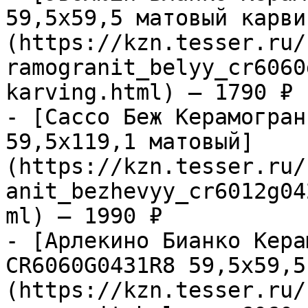
59,5х59,5 матовый карви
(https://kzn.tesser.ru/
ramogranit_belyy_cr6060
karving.html) — 1790 ₽

- [Сассо Беж Керамогран
59,5х119,1 матовый]
(https://kzn.tesser.ru/
anit_bezhevyy_cr6012g04
ml) — 1990 ₽

- [Арлекино Бианко Кера
CR6060G0431R8 59,5х59,5
(https://kzn.tesser.ru/