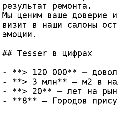
результат ремонта.

Мы ценим ваше доверие и
визит в наши салоны ост
эмоции.

## Tesser в цифрах

- **> 120 000** — довол
- **> 3 млн** — м2 в на
- **> 20** — лет на рынк
- **8** — Городов прису