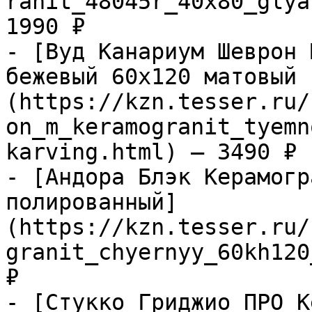
ranit_48045r_40x80_glya
1990 ₽

- [Вуд Канариум Шеврон 
бежевый 60х120 матовый 
(https://kzn.tesser.ru/
on_m_keramogranit_tyemn
karving.html) — 3490 ₽

- [Андора Блэк Керамогр
полированный]
(https://kzn.tesser.ru/
granit_chyernyy_60kh120
₽

- [Стукко Гриджио ПРО К