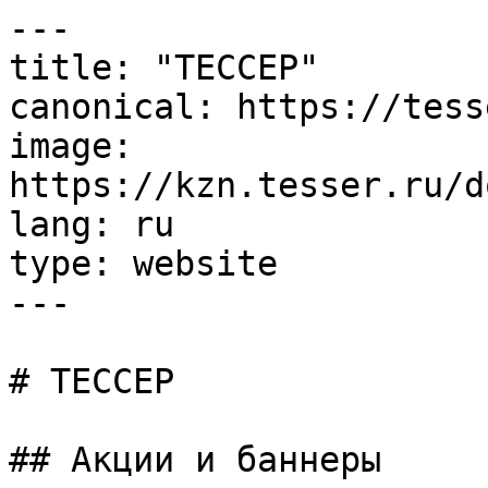
---

title: "ТЕССЕР"

canonical: https://tess
image: 
https://kzn.tesser.ru/d
lang: ru

type: website

---

# ТЕССЕР

## Акции и баннеры
