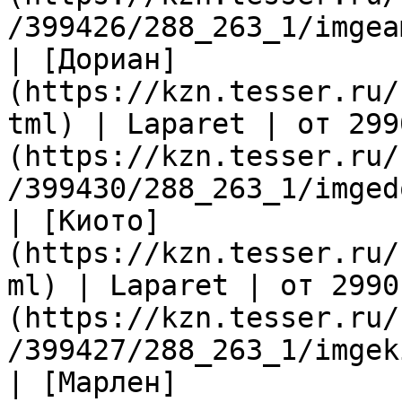
/399426/288_263_1/imgea
| [Дориан]
(https://kzn.tesser.ru/
tml) | Laparet | от 299
(https://kzn.tesser.ru/
/399430/288_263_1/imged
| [Киото]
(https://kzn.tesser.ru/
ml) | Laparet | от 2990
(https://kzn.tesser.ru/
/399427/288_263_1/imgek
| [Марлен]