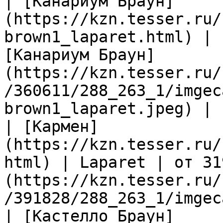
| [Канариум Браун]
(https://kzn.tesser.ru/
brown1_laparet.html) | 
[Канариум Браун]
(https://kzn.tesser.ru/
/360611/288_263_1/imgec
brown1_laparet.jpeg) |

| [Кармен]
(https://kzn.tesser.ru/
html) | Laparet | от 31
(https://kzn.tesser.ru/
/391828/288_263_1/imgec
| [Кастелло Браун]