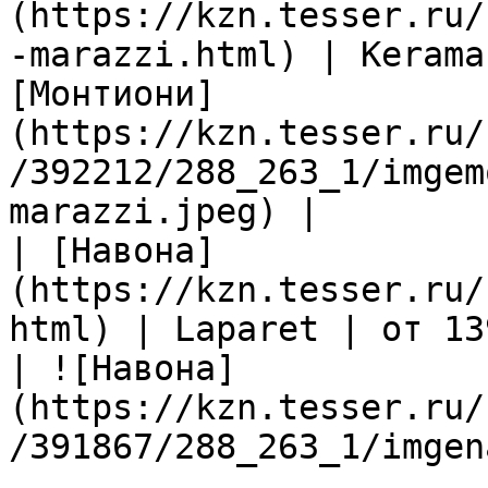
(https://kzn.tesser.ru/
-marazzi.html) | Kerama
[Монтиони]
(https://kzn.tesser.ru/
/392212/288_263_1/imgem
marazzi.jpeg) |

| [Навона]
(https://kzn.tesser.ru/
html) | Laparet | от 13
| ![Навона]
(https://kzn.tesser.ru/
/391867/288_263_1/imgen