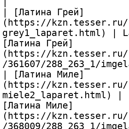
|

| [Латина Грей]
(https://kzn.tesser.ru/
grey1_laparet.html) | L
[Латина Грей]
(https://kzn.tesser.ru/
/361607/288_263_1/imgel
| [Латина Миле]
(https://kzn.tesser.ru/
miele2_laparet.html) | 
[Латина Миле]
(https://kzn.tesser.ru/
/368009/288_263_1/imgel