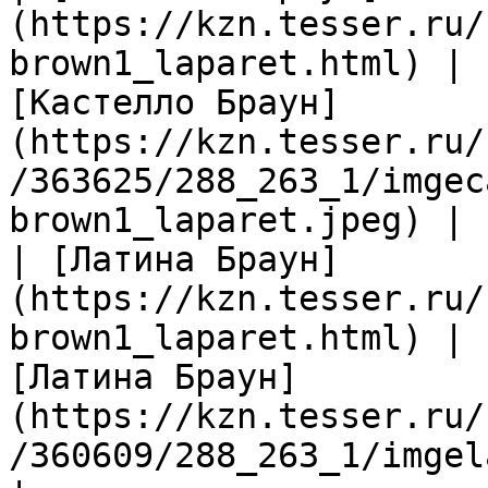
(https://kzn.tesser.ru/
brown1_laparet.html) | 
[Кастелло Браун]
(https://kzn.tesser.ru/
/363625/288_263_1/imgec
brown1_laparet.jpeg) |

| [Латина Браун]
(https://kzn.tesser.ru/
brown1_laparet.html) | 
[Латина Браун]
(https://kzn.tesser.ru/
/360609/288_263_1/imgel