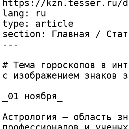
https://kzn.tesser.ru/d
lang: ru

type: article

section: Главная / Стать
---

# Тема гороскопов в инт
с изображением знаков з
_01 ноября_

Астрология – область зн
профессионалов и ученых