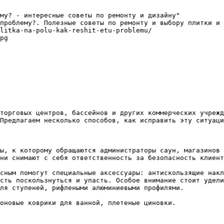
му? - интересные советы по ремонту и дизайну"

проблему?. Полезные советы по ремонту и выбору плитки и 
litka-na-polu-kak-reshit-etu-problemu/

pg

торговых центров, бассейнов и других коммерческих учрежд
Предлагаем несколько способов, как исправить эту ситуаци
ы, к которому обращаются администраторы саун, магазинов 
ни снимают с себя ответственность за безопасность клиент
сным помогут специальные аксессуары: антискользящие накл
сть поскользнуться и упасть. Особое внимание стоит удели
ля ступеней, рифлеными алюминиевыми профилями.

оновые коврики для ванной, плетеные циновки.
