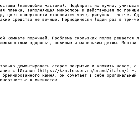
оставы (наподобие мастики). Подбирать их нужно, учитывая
ая пленка, заполняющая микропоры и действующая по принци
д, цвет поверхности становится ярче, рисунок – четче. Од
акие средства не вечные. Периодически (один раз в три-че
ой комнате поручней. Проблема скользких полов решается л
зможностями здоровья, пожилым и маленьким детям. Монтаж 
только демонтировать старое покрытие и уложить новое, с 
ания « [Италон](https://kzn.tesser.ru/brand/italon/) ». 
 брекчированного камня, он сочетает в себе оригинальный 
инертностью к химикатам.
