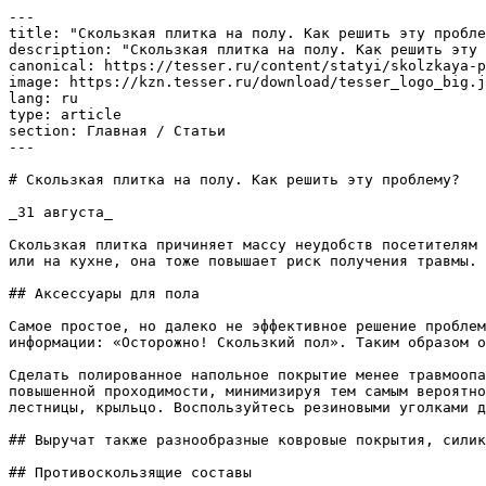
---

title: "Скользкая плитка на полу. Как решить эту пробле
description: "Скользкая плитка на полу. Как решить эту 
canonical: https://tesser.ru/content/statyi/skolzkaya-p
image: https://kzn.tesser.ru/download/tesser_logo_big.j
lang: ru

type: article

section: Главная / Статьи

---

# Скользкая плитка на полу. Как решить эту проблему?

_31 августа_

Скользкая плитка причиняет массу неудобств посетителям 
или на кухне, она тоже повышает риск получения травмы. 
## Аксессуары для пола

Самое простое, но далеко не эффективное решение проблем
информации: «Осторожно! Скользкий пол». Таким образом о
Сделать полированное напольное покрытие менее травмоопа
повышенной проходимости, минимизируя тем самым вероятно
лестницы, крыльцо. Воспользуйтесь резиновыми уголками д
## Выручат также разнообразные ковровые покрытия, силик
## Противоскользящие составы
