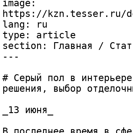
image: 
https://kzn.tesser.ru/d
lang: ru

type: article

section: Главная / Стать
---

# Серый пол в интерьере
решения, выбор отделочн
_13 июня_

В последнее время в сфе