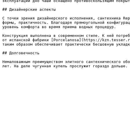
эксплуатации дно чаши оснащено противоскользящим покрыт
## Дизайнерские аспекты

С точки зрения дизайнерского исполнения, сантехника Rep
формы, практичность. Благодаря прямоугольной конфигурац
уровень комфорта во время приема водных процедур.

Конструкция выполнена в современном стиле. К ней потреб
от испанской фабрики [Porcelanosa](https://kzn.tesser.r
таким образом обеспечивает практически бесшовную укладк
## Долговечность

Немаловажным преимуществом элитного сантехнического обо
лет. На деле чугунная купель прослужит гораздо дольше. 