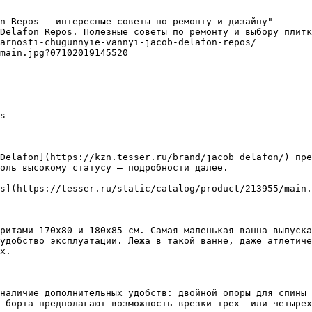
n Repos - интересные советы по ремонту и дизайну"

Delafon Repos. Полезные советы по ремонту и выбору плитк
arnosti-chugunnyie-vannyi-jacob-delafon-repos/

main.jpg?07102019145520

s

Delafon](https://kzn.tesser.ru/brand/jacob_delafon/) пре
оль высокому статусу – подробности далее.

s](https://tesser.ru/static/catalog/product/213955/main.
ритами 170х80 и 180х85 см. Самая маленькая ванна выпуска
удобство эксплуатации. Лежа в такой ванне, даже атлетиче
х.

наличие дополнительных удобств: двойной опоры для спины 
 борта предполагают возможность врезки трех- или четырех