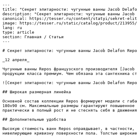
---

title: "Секрет элитарности: чугунные ванны Jacob Delafo
description: "Секрет элитарности: чугунные ванны Jacob 
canonical: https://tesser.ru/content/statyi/sekret-elit
image: https://tesser.ru/static/catalog/product/213955/
lang: ru

type: article

section: Главная / Статьи

---

# Секрет элитарности: чугунные ванны Jacob Delafon Repo
_12 апреля_

Чугунные ванны Repos французского производителя [Jacob 
продукции класса премиум. Чем обязана эта сантехника ст
![Секрет элитарности: чугунные ванны Jacob Delafon Repo
## Широкая размерная линейка

Основной состав коллекции Repos формируют модели с габа
180х90 см. Максимальные размеры гарантируют повышенное 
практически в полный рост и не стеснять себя в движения
## Дополнительные удобства

Высокую стоимость ванн Repos оправдывает, в частности, 
нивелирующие кривизну поверхности пола. Толстые широкие