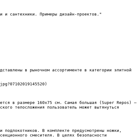
и и сантехники. Примеры дизайн-проектов."

дставлены в рыночном ассортименте в категории элитной 
jpg?07102019145520)

ется в размере 160х75 см. Самая большая (Super Repos) – 
ского телосложения пользователь может вытянуться 
и подлокотников. В комплекте предусмотрены ножки, 
секционного смесителя. В целях безопасности 