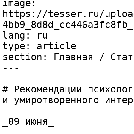
image: 
https://tesser.ru/uploa
4bb9_8d8d_cc446a3fc8fb_
lang: ru

type: article

section: Главная / Стать
---

# Рекомендации психолог
и умиротворенного интер
_09 июня_
