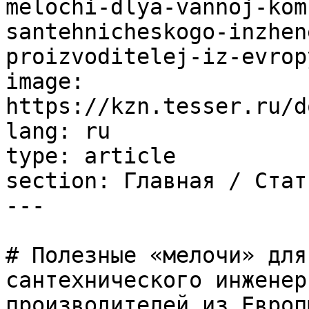
melochi-dlya-vannoj-kom
santehnicheskogo-inzhen
proizvoditelej-iz-evropy
image: 
https://kzn.tesser.ru/d
lang: ru

type: article

section: Главная / Стать
---

# Полезные «мелочи» для
сантехнического инженер
производителей из Европы