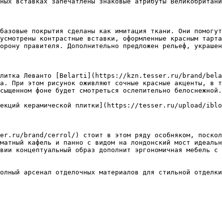
ных вставках запечатлены знаковые атрибуты Великобритани
базовые покрытия сделаны как имитация ткани. Они помогут
усмотрены контрастные вставки, оформленные красным тарта
орону правителя. Дополнительно предложен рельеф, украшен
литка Леванто [Belarti](https://kzn.tesser.ru/brand/bela
а. При этом рисунок оживляют сочные красные акценты, в т
сыщенном фоне будет смотреться ослепительно белоснежной.

екций керамической плитки](https://tesser.ru/upload/iblo
er.ru/brand/cerrol/) стоит в этом ряду особняком, поскол
матный кафель и панно с видом на лондонский мост идеальн
вии концептуальный образ дополнит эргономичная мебель с 
олный арсенал отделочных материалов для стильной отделки