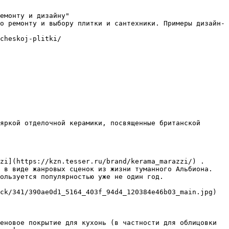
емонту и дизайну"

о ремонту и выбору плитки и сантехники. Примеры дизайн-
cheskoj-plitki/

яркой отделочной керамики, посвященные британской 
zi](https://kzn.tesser.ru/brand/kerama_marazzi/) . 
 в виде жанровых сценок из жизни туманного Альбиона. 
ользуется популярностью уже не один год.

ck/341/390ae0d1_5164_403f_94d4_120384e46b03_main.jpg)

еновое покрытие для кухонь (в частности для облицовки 