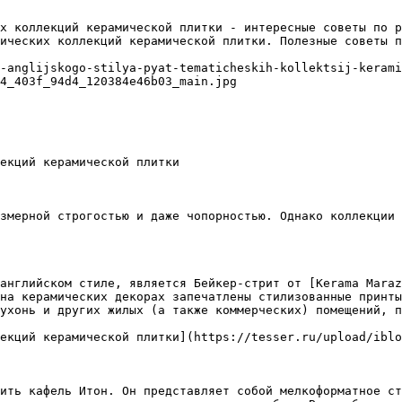
х коллекций керамической плитки - интересные советы по р
ических коллекций керамической плитки. Полезные советы п
-anglijskogo-stilya-pyat-tematicheskih-kollektsij-kerami
4_403f_94d4_120384e46b03_main.jpg

екций керамической плитки

змерной строгостью и даже чопорностью. Однако коллекции 
английском стиле, является Бейкер-стрит от [Kerama Maraz
на керамических декорах запечатлены стилизованные принты
ухонь и других жилых (а также коммерческих) помещений, п
екций керамической плитки](https://tesser.ru/upload/iblo
ить кафель Итон. Он представляет собой мелкоформатное ст