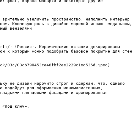
и: флаг, корона монарха и некоторые другие.

 зрительно увеличить пространство, наполнить интерьер 
ном. Ключевую роль в дизайне моделей играют медальоны, 
ный вензелями.

rti/) (Россия). Керамические вставки декорированы 
он к которым можно подобрать базовое покрытие для стен 
ck/03c/03cb790453ca46fbf2ee2229c1ed535d.jpeg)

ьку ее дизайн нарочито строг и сдержан, что, однако, 
о подойдут для оформления минималистичных, 
гладкими глянцевыми фасадами и хромированная 
 «под ключ».
