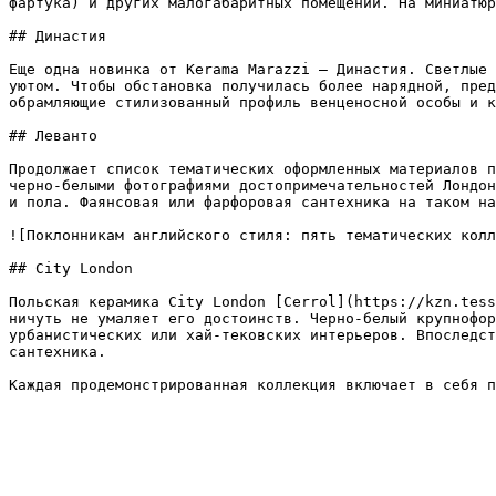
фартука) и других малогабаритных помещений. На миниатюр
## Династия

Еще одна новинка от Kerama Marazzi – Династия. Светлые 
уютом. Чтобы обстановка получилась более нарядной, пред
обрамляющие стилизованный профиль венценосной особы и к
## Леванто

Продолжает список тематических оформленных материалов п
черно-белыми фотографиями достопримечательностей Лондон
и пола. Фаянсовая или фарфоровая сантехника на таком на
![Поклонникам английского стиля: пять тематических колл
## City London

Польская керамика City London [Cerrol](https://kzn.tess
ничуть не умаляет его достоинств. Черно-белый крупнофор
урбанистических или хай-тековских интерьеров. Впоследст
сантехника.

Каждая продемонстрированная коллекция включает в себя п