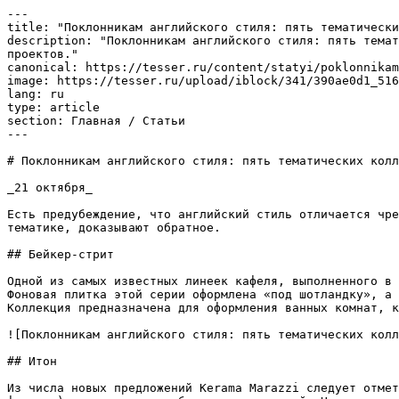
---

title: "Поклонникам английского стиля: пять тематически
description: "Поклонникам английского стиля: пять темат
проектов."

canonical: https://tesser.ru/content/statyi/poklonnikam
image: https://tesser.ru/upload/iblock/341/390ae0d1_516
lang: ru

type: article

section: Главная / Статьи

---

# Поклонникам английского стиля: пять тематических колл
_21 октября_

Есть предубеждение, что английский стиль отличается чре
тематике, доказывают обратное.

## Бейкер-стрит

Одной из самых известных линеек кафеля, выполненного в 
Фоновая плитка этой серии оформлена «под шотландку», а 
Коллекция предназначена для оформления ванных комнат, к
![Поклонникам английского стиля: пять тематических колл
## Итон

Из числа новых предложений Kerama Marazzi следует отмет