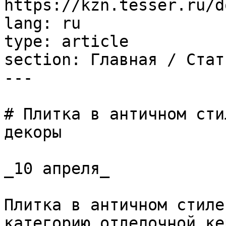
https://kzn.tesser.ru/d
lang: ru

type: article

section: Главная / Стать
---

# Плитка в античном сти
декоры

_10 апреля_

Плитка в античном стиле
категорию отделочной ке