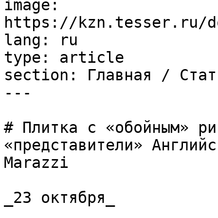
image: 
https://kzn.tesser.ru/d
lang: ru

type: article

section: Главная / Стать
---

# Плитка с «обойным» ри
«представители» Английс
Marazzi

_23 октября_
