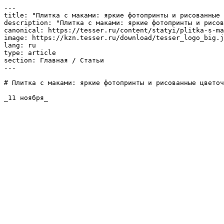
---

title: "Плитка с маками: яркие фотопринты и рисованные 
description: "Плитка с маками: яркие фотопринты и рисов
canonical: https://tesser.ru/content/statyi/plitka-s-ma
image: https://kzn.tesser.ru/download/tesser_logo_big.j
lang: ru

type: article

section: Главная / Статьи

---

# Плитка с маками: яркие фотопринты и рисованные цветоч
_11 ноября_
