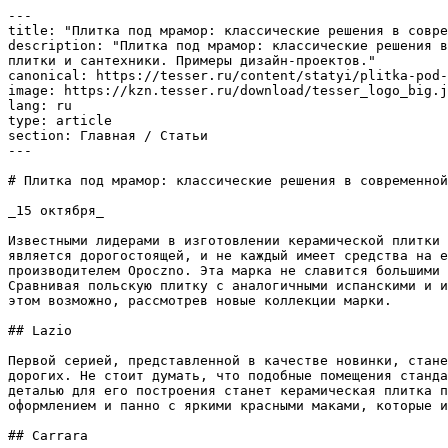
---

title: "Плитка под мрамор: классические решения в совре
description: "Плитка под мрамор: классические решения в
плитки и сантехники. Примеры дизайн-проектов."

canonical: https://tesser.ru/content/statyi/plitka-pod-
image: https://kzn.tesser.ru/download/tesser_logo_big.j
lang: ru

type: article

section: Главная / Статьи

---

# Плитка под мрамор: классические решения в современной
_15 октября_

Известными лидерами в изготовлении керамической плитки 
является дорогостоящей, и не каждый имеет средства на е
производителем Opoczno. Эта марка не славится большими 
Сравнивая польскую плитку с аналогичными испанскими и и
этом возможно, рассмотрев новые коллекции марки.

## Lazio

Первой серией, представленной в качестве новинки, стане
дорогих. Не стоит думать, что подобные помещения станда
деталью для его построения станет керамическая плитка п
оформлением и панно с яркими красными маками, которые и
## Carrara
