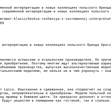
менной интерпретации в новых коллекциях польского бренда
 современной интерпретации в новых коллекциях польского 
mramor-klassicheskie-resheniya-v-sovremennoj-interpretat
pg

 интерпретации в новых коллекциях польского бренда Opocz
являются испанские и итальянские производители. По причи
е приобретение. Поэтому многие ищут альтернативные вариа
объемами производства, выпуская высококачественные модел
тальянскими моделями, ее нельзя ни в чем упрекнуть – она
т Lazio. Изысканная и сдержанная, она сподвигнет на созд
ртны, непривлекательны и однообразны. Модели польской ко
од мрамор в бежевом цвете. Ее прекрасно дополнят и оттен
 будут акцентом в помещении как гостиной, так и спальни.
