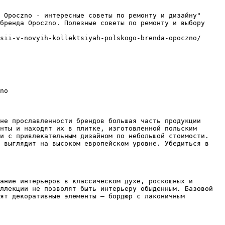
 Opoczno - интересные советы по ремонту и дизайну"

бренда Opoczno. Полезные советы по ремонту и выбору 
sii-v-novyih-kollektsiyah-polskogo-brenda-opoczno/

no

не прославленности брендов большая часть продукции 
нты и находят их в плитке, изготовленной польским 
и с привлекательным дизайном по небольшой стоимости. 
 выглядит на высоком европейском уровне. Убедиться в 
ание интерьеров в классическом духе, роскошных и 
ллекции не позволят быть интерьеру обыденным. Базовой 
ят декоративные элементы – бордюр с лаконичным 