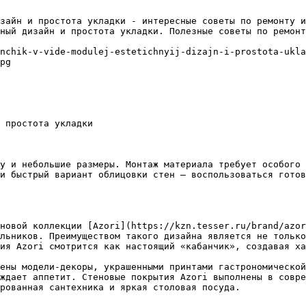
зайн и простота укладки - интересные советы по ремонту и
ный дизайн и простота укладки. Полезные советы по ремонт
nchik-v-vide-modulej-estetichnyij-dizajn-i-prostota-ukla
pg

 простота укладки

у и небольшие размеры. Монтаж материала требует особого 
и быстрый вариант облицовки стен – воспользоваться готов
новой коллекции [Azori](https://kzn.tesser.ru/brand/azor
льников. Преимуществом такого дизайна является не только
ия Azori смотрится как настоящий «кабанчик», создавая ха
ены модели-декоры, украшенными принтами гастрономической
ждает аппетит. Стеновые покрытия Azori выполнены в совре
рованная сантехника и яркая столовая посуда.
