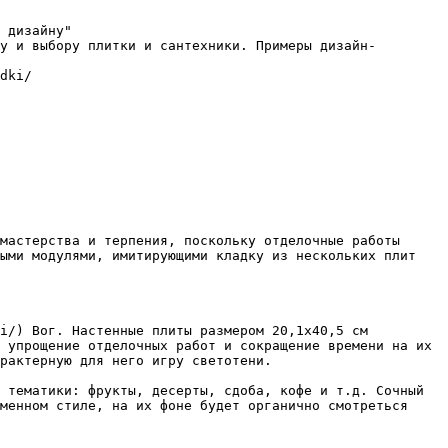
 дизайну"

у и выбору плитки и сантехники. Примеры дизайн-
dki/

мастерства и терпения, поскольку отделочные работы 
ыми модулями, имитирующими кладку из нескольких плит 
i/) Вог. Настенные плиты размером 20,1х40,5 см 
 упрощение отделочных работ и сокращение времени на их 
рактерную для него игру светотени.

 тематики: фрукты, десерты, сдоба, кофе и т.д. Сочный 
менном стиле, на их фоне будет органично смотреться 