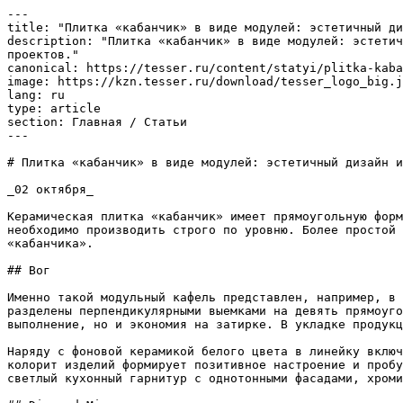
---

title: "Плитка «кабанчик» в виде модулей: эстетичный ди
description: "Плитка «кабанчик» в виде модулей: эстетич
проектов."

canonical: https://tesser.ru/content/statyi/plitka-kaba
image: https://kzn.tesser.ru/download/tesser_logo_big.j
lang: ru

type: article

section: Главная / Статьи

---

# Плитка «кабанчик» в виде модулей: эстетичный дизайн и
_02 октября_

Керамическая плитка «кабанчик» имеет прямоугольную форм
необходимо производить строго по уровню. Более простой 
«кабанчика».

## Вог

Именно такой модульный кафель представлен, например, в 
разделены перпендикулярными выемками на девять прямоуго
выполнение, но и экономия на затирке. В укладке продукц
Наряду с фоновой керамикой белого цвета в линейку включ
колорит изделий формирует позитивное настроение и пробу
светлый кухонный гарнитур с однотонными фасадами, хроми