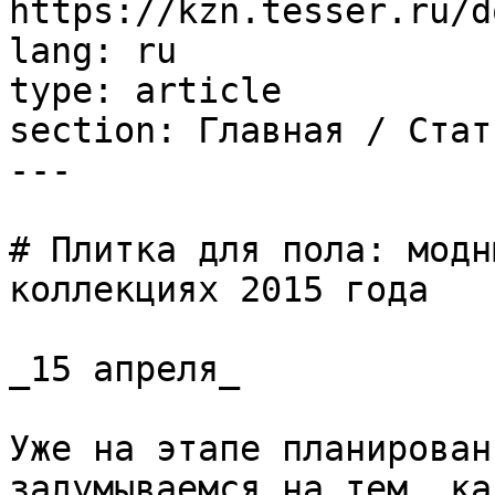
https://kzn.tesser.ru/d
lang: ru

type: article

section: Главная / Стать
---

# Плитка для пола: модн
коллекциях 2015 года

_15 апреля_

Уже на этапе планирован
задумываемся на тем, ка