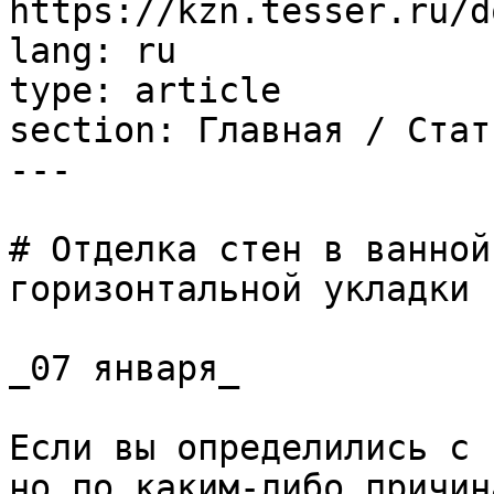
https://kzn.tesser.ru/d
lang: ru

type: article

section: Главная / Стать
---

# Отделка стен в ванной
горизонтальной укладки

_07 января_

Если вы определились с 
но по каким-либо причин