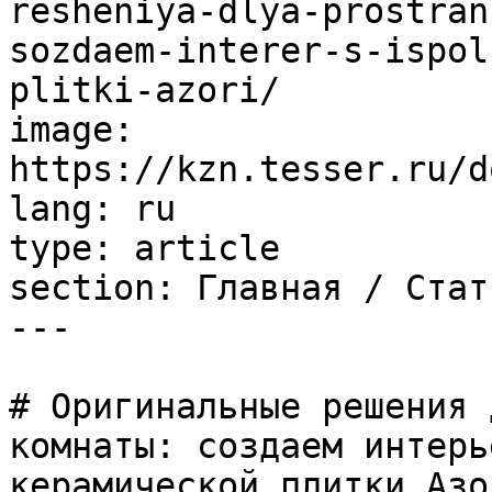
resheniya-dlya-prostran
sozdaem-interer-s-ispol
plitki-azori/

image: 
https://kzn.tesser.ru/d
lang: ru

type: article

section: Главная / Стать
---

# Оригинальные решения 
комнаты: создаем интерь
керамической плитки Азор