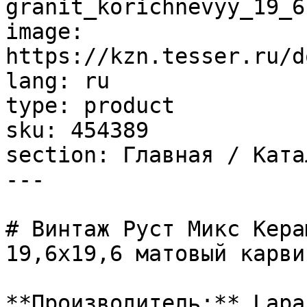
granit_korichnevyy_19_6
image: 
https://kzn.tesser.ru/d
lang: ru

type: product

sku: 454389

section: Главная / Ката
---

# Винтаж Руст Микс Кера
19,6х19,6 матовый карвин
**Производитель:** Lapar