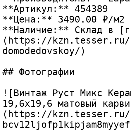
**Артикул:** 454389

**Цена:** 3490.00 ₽/м2

**Наличие:** Склад в [г
(https://kzn.tesser.ru/
domodedovskoy/)

## Фотографии

![Винтаж Руст Микс Кера
19,6х19,6 матовый карви
(https://kzn.tesser.ru/
bcv12ljofp1kipjam8myyef