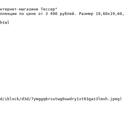
нтернет-магазине Тессер"

ллекции по цене от 3 490 рублей. Размер 19,60x19,60, 
html

d/iblock/d3d/7ymggq6rsutwg0uwdry1xt03gaz3lmxh.jpeg)
