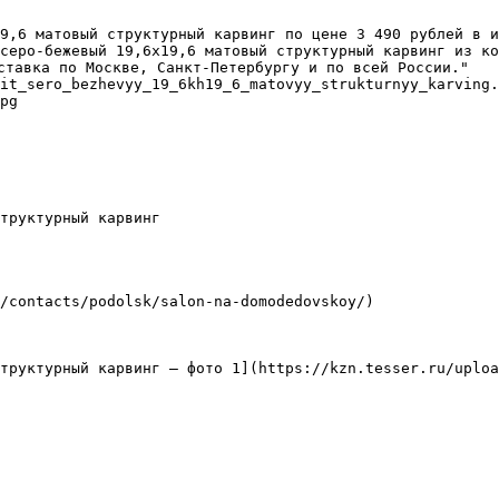
9,6 матовый структурный карвинг по цене 3 490 рублей в и
серо-бежевый 19,6х19,6 матовый структурный карвинг из ко
ставка по Москве, Санкт-Петербургу и по всей России."

it_sero_bezhevyy_19_6kh19_6_matovyy_strukturnyy_karving.
pg

труктурный карвинг

/contacts/podolsk/salon-na-domodedovskoy/)

труктурный карвинг — фото 1](https://kzn.tesser.ru/uploa