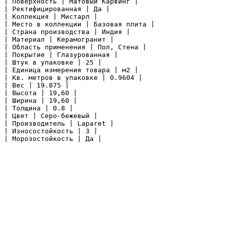
| Поверхность | Матовый Карвинг |

| Ректифицированная | Да |

| Коллекция | Мистарл |

| Место в коллекции | Базовая плита |

| Страна производства | Индия |

| Материал | Керамогранит |

| Область применения | Пол, Стена |

| Покрытие | Глазурованная |

| Штук в упаковке | 25 |

| Единица измерения товара | м2 |

| Кв. метров в упаковке | 0.9604 |

| Вес | 19.875 |

| Высота | 19,60 |

| Ширина | 19,60 |

| Толщина | 0.8 |

| Цвет | Серо-бежевый |

| Производитель | Laparet |

| Износостойкость | 3 |

| Морозостойкость | Да |
