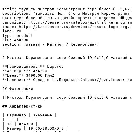
---

title: "Купить Мистрал Керамогранит серо-бежевый 19,6х1
description: "Заказать Пол, Стена Мистрал Керамогранит 
цвет Серо-бежевый. 3D-VR дизайн-проект в подарок. 🚚 До
canonical: https://tesser.ru/catalog/mistral_keramogran
image: https://kzn.tesser.ru/download/tesser_logo_big.j
lang: ru

type: product

sku: 454390

section: Главная / Каталог / Керамогранит

---

# Мистрал Керамогранит серо-бежевый 19,6х19,6 матовый с
**Производитель:** Laparet

**Артикул:** 454390

**Цена:** 3490.00 ₽/м2

**Наличие:** Склад в [г.Подольск](https://kzn.tesser.ru
## Фотографии

![Мистрал Керамогранит серо-бежевый 19,6х19,6 матовый с
## Характеристики

| Параметр | Значение |

| --- | --- |

| Id | 454390 |

| Размер | 19,60x19,60x0.8 |
