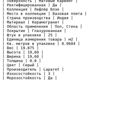
| Поверхность | Матовый Карвинг |

| Ректифицированная | Да |

| Коллекция | Лефлёр Блэк |

| Место в коллекции | Базовая плита |

| Страна производства | Индия |

| Материал | Керамогранит |

| Область применения | Пол, Стена |

| Покрытие | Глазурованная |

| Штук в упаковке | 25 |

| Единица измерения товара | м2 |

| Кв. метров в упаковке | 0.9604 |

| Вес | 19.875 |

| Высота | 19,60 |

| Ширина | 19,60 |

| Толщина | 0.8 |

| Цвет | Серый |

| Производитель | Laparet |

| Износостойкость | 3 |

| Морозостойкость | Да |
