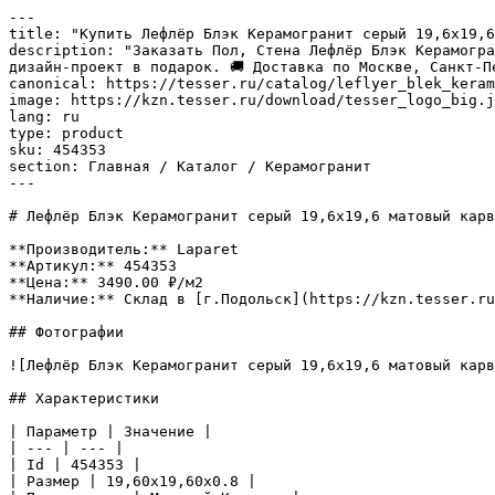
---

title: "Купить Лефлёр Блэк Керамогранит серый 19,6х19,6
description: "Заказать Пол, Стена Лефлёр Блэк Керамогра
дизайн-проект в подарок. 🚚 Доставка по Москве, Санкт-П
canonical: https://tesser.ru/catalog/leflyer_blek_keram
image: https://kzn.tesser.ru/download/tesser_logo_big.j
lang: ru

type: product

sku: 454353

section: Главная / Каталог / Керамогранит

---

# Лефлёр Блэк Керамогранит серый 19,6х19,6 матовый карв
**Производитель:** Laparet

**Артикул:** 454353

**Цена:** 3490.00 ₽/м2

**Наличие:** Склад в [г.Подольск](https://kzn.tesser.ru
## Фотографии

![Лефлёр Блэк Керамогранит серый 19,6х19,6 матовый карв
## Характеристики

| Параметр | Значение |

| --- | --- |

| Id | 454353 |

| Размер | 19,60x19,60x0.8 |
