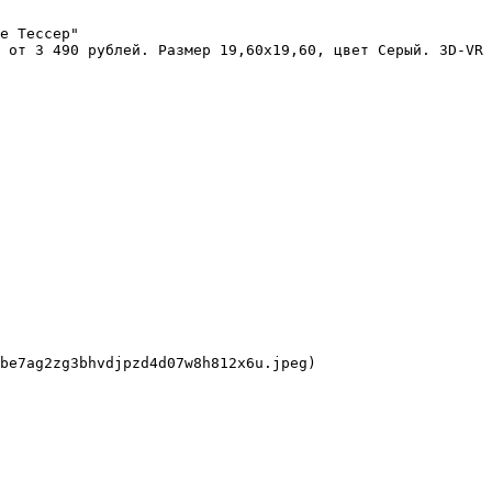
е Тессер"

 от 3 490 рублей. Размер 19,60x19,60, цвет Серый. 3D-VR 
be7ag2zg3bhvdjpzd4d07w8h812x6u.jpeg)
