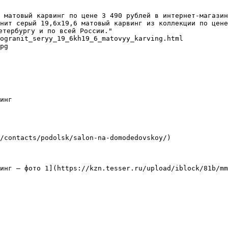
 матовый карвинг по цене 3 490 рублей в интернет-магазин
нит серый 19,6х19,6 матовый карвинг из коллекции по цене
етербургу и по всей России."

ogranit_seryy_19_6kh19_6_matovyy_karving.html

pg

инг

/contacts/podolsk/salon-na-domodedovskoy/)

инг — фото 1](https://kzn.tesser.ru/upload/iblock/81b/mm