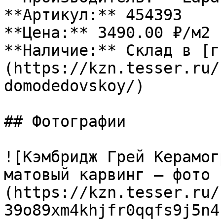
**Артикул:** 454393

**Цена:** 3490.00 ₽/м2

**Наличие:** Склад в [г
(https://kzn.tesser.ru/
domodedovskoy/)

## Фотографии

![Кэмбридж Грей Керамог
матовый карвинг — фото 
(https://kzn.tesser.ru/
39o89xm4khjfr0qqfs9j5n4