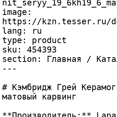
nit_seryy_19_6kh19_6_ma
image: 
https://kzn.tesser.ru/d
lang: ru

type: product

sku: 454393

section: Главная / Ката
---

# Кэмбридж Грей Керамог
матовый карвинг

**Производитель:** Lapar