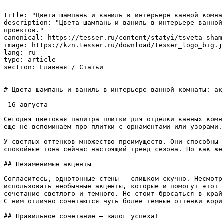
---

title: "Цвета шампань и ваниль в интерьере ванной комна
description: "Цвета шампань и ваниль в интерьере ванной
проектов."

canonical: https://tesser.ru/content/statyi/tsveta-sham
image: https://kzn.tesser.ru/download/tesser_logo_big.j
lang: ru

type: article

section: Главная / Статьи

---

# Цвета шампань и ваниль в интерьере ванной комнаты: ак
_16 августа_

Сегодня цветовая палитра плитки для отделки ванных комн
еще не вспоминаем про плитки с орнаментами или узорами.
У светлых оттенков множество преимуществ. Они способны 
спокойные тона сейчас настоящий тренд сезона. Но как же
## Незаменимые акценты

Согласитесь, однотонные стены - слишком скучно. Несмотр
использовать необычные акценты, которые и помогут этот 
сочетание светлого и темного. Не стоит бросаться в край
С ним отлично сочетаются чуть более тёмные оттенки кори
## Правильное сочетание – залог успеха!
