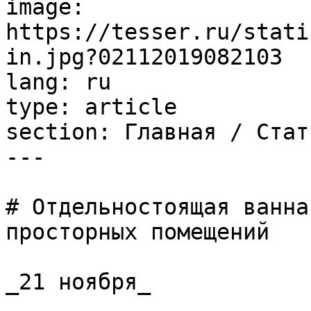
image: 
https://tesser.ru/stati
in.jpg?02112019082103

lang: ru

type: article

section: Главная / Стать
---

# Отдельностоящая ванна
просторных помещений

_21 ноября_
