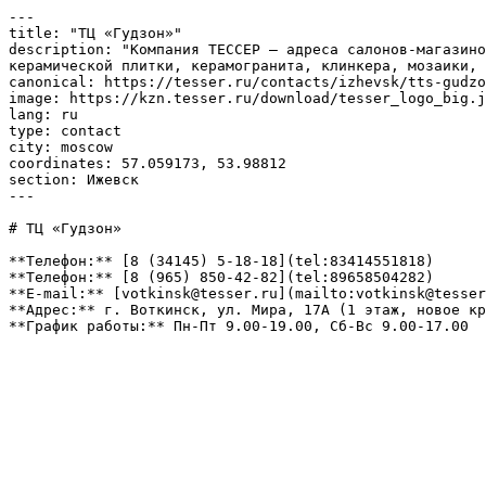
---

title: "ТЦ «Гудзон»"

description: "Компания ТЕССЕР – адреса салонов-магазино
керамической плитки, керамогранита, клинкера, мозаики, 
canonical: https://tesser.ru/contacts/izhevsk/tts-gudzo
image: https://kzn.tesser.ru/download/tesser_logo_big.j
lang: ru

type: contact

city: moscow

coordinates: 57.059173, 53.98812

section: Ижевск

---

# ТЦ «Гудзон»

**Телефон:** [8 (34145) 5-18-18](tel:83414551818)

**Телефон:** [8 (965) 850-42-82](tel:89658504282)

**E-mail:** [votkinsk@tesser.ru](mailto:votkinsk@tesser
**Адрес:** г. Воткинск, ул. Мира, 17А (1 этаж, новое кр
**График работы:** Пн-Пт 9.00-19.00, Сб-Вс 9.00-17.00
