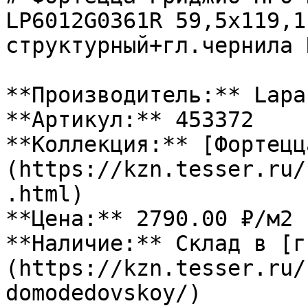
LP6012G0361R 59,5х119,1
структурный+гл.чернила 
**Производитель:** Lapar
**Артикул:** 453372

**Коллекция:** [Фортецц
(https://kzn.tesser.ru/
.html)

**Цена:** 2790.00 ₽/м2

**Наличие:** Склад в [г
(https://kzn.tesser.ru/
domodedovskoy/)
