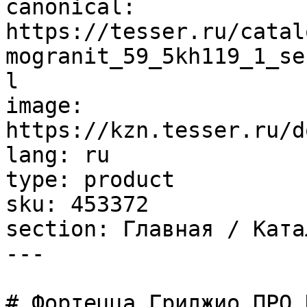
canonical: 
https://tesser.ru/catal
mogranit_59_5kh119_1_se
l

image: 
https://kzn.tesser.ru/d
lang: ru

type: product

sku: 453372

section: Главная / Ката
---

# Фортецца Гриджио ПРО 