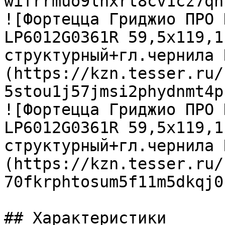
wifrrmuo9lhxrt8cv1cz7qn
![Фортецца Гриджио ПРО 
LP6012G0361R 59,5х119,1
структурный+гл.чернила 
(https://kzn.tesser.ru/
5stou1j57jmsi2phydnmt4p
![Фортецца Гриджио ПРО 
LP6012G0361R 59,5х119,1
структурный+гл.чернила 
(https://kzn.tesser.ru/
70fkrphtosum5f11m5dkqj0
## Характеристики
