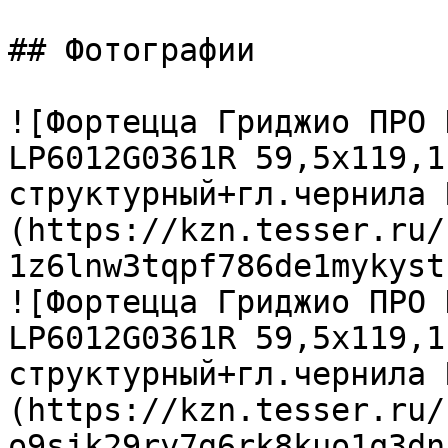
## Фотографии

![Фортецца Гриджио ПРО 
LP6012G0361R 59,5х119,1
структурный+гл.чернила 
(https://kzn.tesser.ru/
1z6lnw3tqpf786de1mykyst
![Фортецца Гриджио ПРО 
LP6012G0361R 59,5х119,1
структурный+гл.чернила 
(https://kzn.tesser.ru/
o9sjk29ry7g6rk8kuo1q3dn